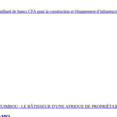
MO...