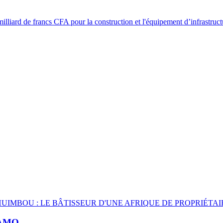
MO...